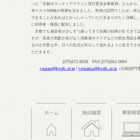
った『京都ボランティアマラソン実行委員会事務局』さんから
布マスク500枚の寄贈を頂きました。突然の訪問でしたが、何
できることがあればとおっしゃっていただきありがたく頂戴し
に利用者・職員に配布しました。
京都でも感染者が少しずつ減ってきて自粛の効果が出てきて
すが、収束の気配が未だなく消毒液やマスクなどの衛生用品を
るのが大変な中、日々の生活が安心して送れるように役立てさ
ただきます。
(075)671-8439 FAX.(075)661-0894
r-jusan@kyofc.or.jp
/
r-insatsu@kyofc.or.jp
（印刷部門